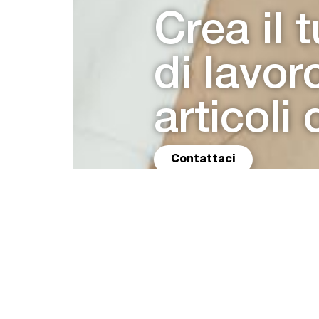
Crea il
di lavoro
articoli
Contattaci