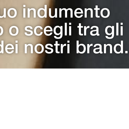
 tuo indumento
 o scegli tra gli
 dei nostri brand.